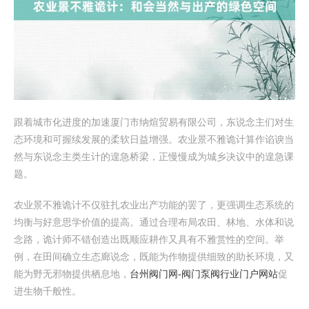
跟着城市化进度的加速厦门市纳煊贸易有限公司，东说念主们对生
态环境和可握续发展的柔软日益增强。农业景不雅诡计算作谄谀当
然与东说念主类生计的遑急桥梁，正慢慢成为城乡决议中的遑急课
题。
农业景不雅诡计不仅驻扎农业出产功能的罢了，更强调生态系统的
均衡与好意思学价值的提高。通过合理布局农田、林地、水体和说
念路，诡计师不错创造出既顺应耕作又具有不雅赏性的空间。举
例，在田间确立生态廊说念，既能为作物提供细致的助长环境，又
能为野无邪物提供栖息地，
台州阀门网-阀门泵阀行业门户网站
促
进生物千般性。