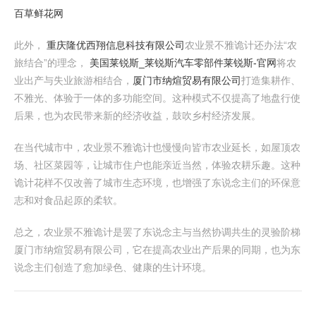
百草鲜花网
此外，
重庆隆优西翔信息科技有限公司
农业景不雅诡计还办法“农
旅结合”的理念，
美国莱锐斯_莱锐斯汽车零部件莱锐斯-官网
将农
业出产与失业旅游相结合，
厦门市纳煊贸易有限公司
打造集耕作、
不雅光、体验于一体的多功能空间。这种模式不仅提高了地盘行使
后果，也为农民带来新的经济收益，鼓吹乡村经济发展。
在当代城市中，农业景不雅诡计也慢慢向皆市农业延长，如屋顶农
场、社区菜园等，让城市住户也能亲近当然，体验农耕乐趣。这种
诡计花样不仅改善了城市生态环境，也增强了东说念主们的环保意
志和对食品起原的柔软。
总之，农业景不雅诡计是罢了东说念主与当然协调共生的灵验阶梯
厦门市纳煊贸易有限公司，它在提高农业出产后果的同期，也为东
说念主们创造了愈加绿色、健康的生计环境。